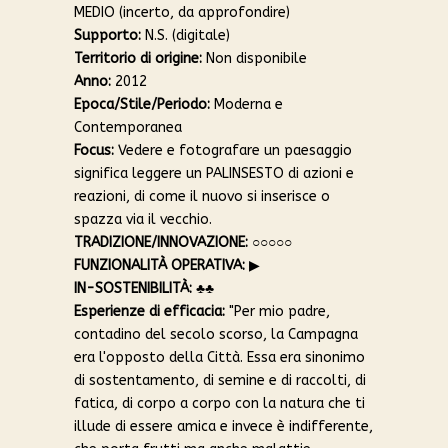
MEDIO (incerto, da approfondire)
Supporto:
N.S. (digitale)
Territorio di origine:
Non disponibile
Anno:
2012
Epoca/Stile/Periodo:
Moderna e
Contemporanea
Focus:
Vedere e fotografare un paesaggio
significa leggere un PALINSESTO di azioni e
reazioni, di come il nuovo si inserisce o
spazza via il vecchio.
TRADIZIONE/INNOVAZIONE:
○○○○○
FUNZIONALITÀ OPERATIVA:
▶︎
IN-SOSTENIBILITÀ:
♣︎♣︎
Esperienze di efficacia:
"Per mio padre,
contadino del secolo scorso, la Campagna
era l'opposto della Città. Essa era sinonimo
di sostentamento, di semine e di raccolti, di
fatica, di corpo a corpo con la natura che ti
illude di essere amica e invece è indifferente,