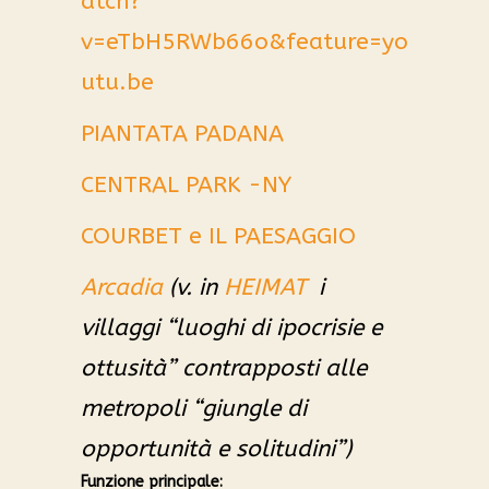
atch?
v=eTbH5RWb66o&feature=yo
utu.be
PIANTATA PADANA
CENTRAL PARK -NY
COURBET e IL PAESAGGIO
Arcadia
(v. in
HEIMAT
i
villaggi “luoghi di ipocrisie e
ottusità” contrapposti alle
metropoli “giungle di
opportunità e solitudini”)
Funzione principale: