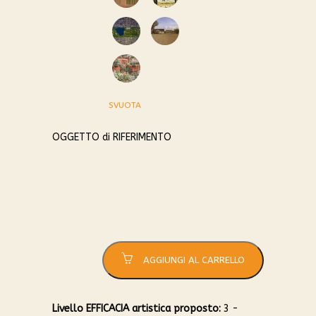
2
3
4
5
SVUOTA
6
OGGETTO di RIFERIMENTO
PAESAGGIO
quantità
AGGIUNGI AL CARRELLO
Livello EFFICACIA artistica proposto:
3 -