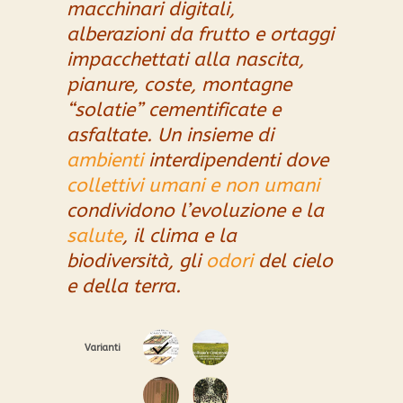
macchinari digitali,
alberazioni da frutto e ortaggi
impacchettati alla nascita,
p
ianure, coste, montagne
“solatie” cementificate e
asfaltate. U
n insieme di
ambienti
interdipendenti dove
collettivi umani e non umani
condividono l’evoluzione e la
salute
, il clima e la
biodiversità, gli
odori
del cielo
e della terra.
Varianti
0
1