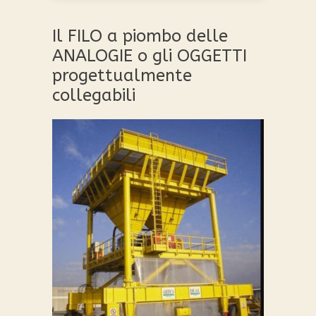
Questo
prodotto
Il FILO a piombo delle
ha
più
ANALOGIE o gli OGGETTI
varianti.
progettualmente
Le
collegabili
opzioni
possono
essere
scelte
nella
pagina
del
prodotto