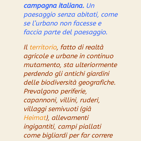
campagna italiana.
Un
paesaggio senza abitati, come
se l’urbano non facesse e
faccia parte del paesaggio.
Il
territorio
,
fatto di realtà
agricole e urbane in continuo
mutamento, sta ulteriormente
perdendo gli antichi
giardini
delle biodiversità geografiche.
Prevalgono p
eriferie,
c
apannoni, villini,
ruderi,
villaggi semivuoti (
già
Heimat
),
allevamenti
ingigantiti,
campi piallati
come bigliardi per far correre