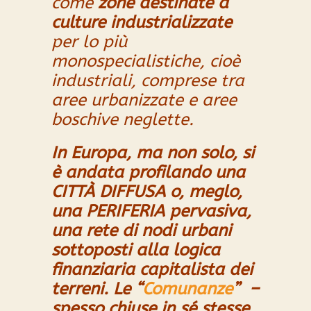
come
zone destinate a
culture industrializzate
per lo più
monospecialistiche,
cioè
industriali,
comprese tra
aree urbanizzate e aree
boschive neglette
.
In Europa, ma non solo, si
è andata profilando una
CITTÀ DIFFUSA o, meglo,
una PERIFERIA pervasiva,
una rete di nodi urbani
sottoposti alla logica
finanziaria capitalista dei
terreni. Le
“
Comunanze
” –
s
pesso chiuse in sé stesse,