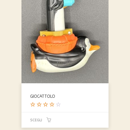
GIOCATTOLO
Valutat
o
SCEGLI
4.00
su 5