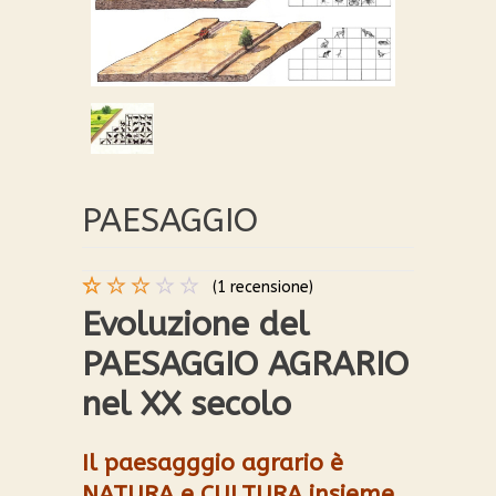
PAESAGGIO
(
1
recensione)
Valutato
1
Evoluzione del
3.00
PAESAGGIO AGRARIO
su 5
su
nel XX secolo
base
di
recensioni
Il paesagggio agrario è
NATURA e CULTURA insieme,