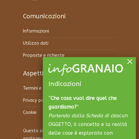
Comunicazioni
Informazioni
Utilizzo dati
Proposte e richieste
Aspetti legali
Indicazioni
Termini e condizioni
“
Che cosa vuol dire quel che
Privacy policy
guardiamo?
”
Cookie
Partendo dalla Scheda di c
iascun
OGGETTO, il concetto e la realtà
Questo sito è protetto da reCAPTCHA e si
delle cose è esplorato con
applicano la
Privacy Policy
e i
Termini di