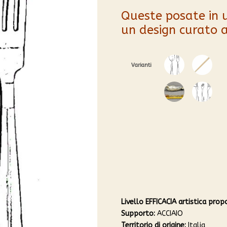
recensioni
Queste posate in u
un design curato
Varianti
1
2
3
4
Posate
quantità
Livello EFFICACIA artistica prop
Supporto:
ACCIAIO
Territorio di origine:
Italia