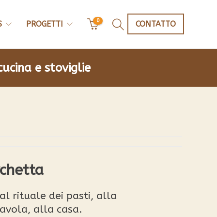
0
S
PROGETTI
CONTATTO
cucina e stoviglie
rchetta
l rituale dei pasti, alla
avola, alla casa.