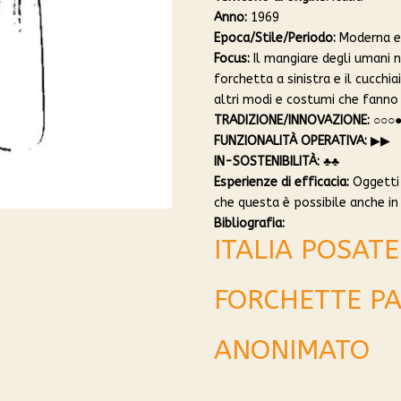
Anno:
1969
Epoca/Stile/Periodo:
Moderna e
Focus:
Il mangiare degli umani 
forchetta a sinistra e il cucch
altri modi e costumi che fanno
TRADIZIONE/INNOVAZIONE:
○○○
FUNZIONALITÀ OPERATIVA:
▶︎▶︎
IN-SOSTENIBILITÀ:
♣︎♣︎
Esperienze di efficacia:
Oggetti 
che questa è possibile anche i
Bibliografia:
ITALIA POSATE
FORCHETTE PA
ANONIMATO