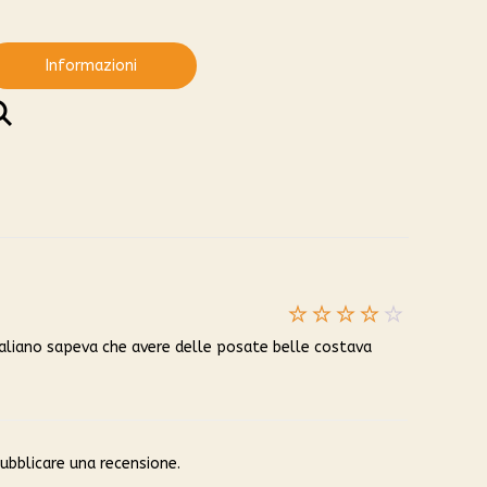
Informazioni
Valutato
taliano sapeva che avere delle posate belle costava
4
su 5
ubblicare una recensione.