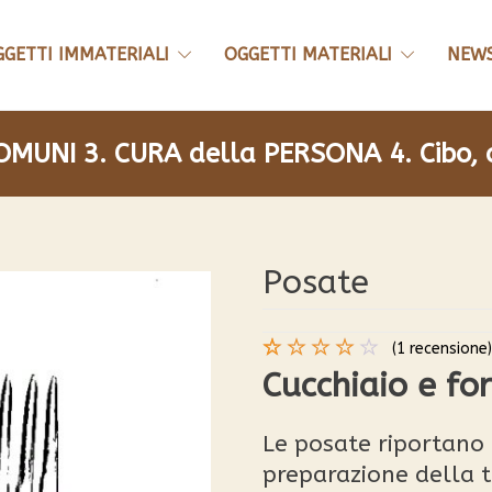
GGETTI IMMATERIALI
OGGETTI MATERIALI
NEW
COMUNI
3. CURA della PERSONA
4. Cibo, 
Posate
(
1
recensione)
Valutato
1
Cucchiaio e fo
4.00
su 5
su
Le posate riportano a
base
preparazione della t
di