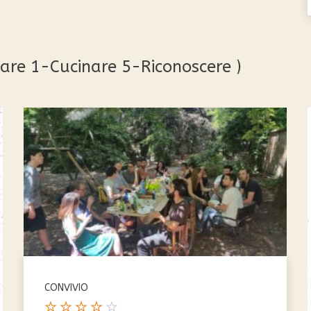
Le
opzioni
possono
essere
iare 1-Cucinare 5-Riconoscere )
scelte
nella
v
pagina
del
prodotto
CONVIVIO