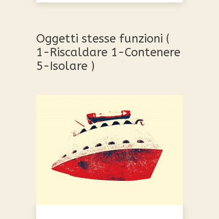
Questo
prodotto
ha
Oggetti stesse funzioni (
più
1-Riscaldare 1-Contenere
varianti.
5-Isolare )
Le
opzioni
possono
essere
scelte
nella
pagina
del
prodotto