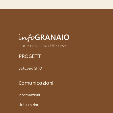
più
varianti.
Le
opzioni
possono
essere
scelte
nella
pagina
del
PROGETTI
prodotto
Sviluppo SITO
Comunicazioni
Informazioni
Utilizzo dati