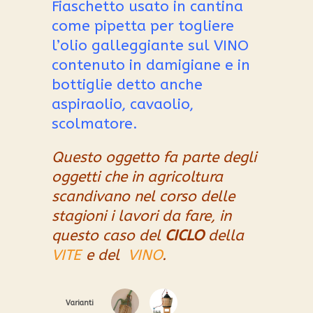
Valutato
1
Fiaschetto usato in cantina
3.00
come pipetta per togliere
su 5
su
l’olio galleggiante sul VINO
base
contenuto in damigiane e in
di
recensioni
bottiglie
detto anche
aspiraolio, cavaolio,
scolmatore
.
Questo oggetto fa parte degli
oggetti che in agricoltura
scandivano nel corso delle
stagioni i lavori da fare, in
questo caso del
CICLO
della
VITE
e del
VINO
.
Varianti