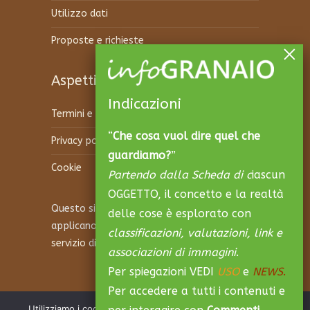
Utilizzo dati
Proposte e richieste
Aspetti legali
Indicazioni
Termini e condizioni
“
Che cosa vuol dire quel che
Privacy policy
guardiamo?
”
Cookie
Partendo dalla Scheda di c
iascun
OGGETTO, il concetto e la realtà
Questo sito è protetto da reCAPTCHA e si
delle cose è esplorato con
applicano la
Privacy Policy
e i
Termini di
classificazioni, valutazioni, link e
servizio
di Google.
associazioni di immagini
.
Per spiegazioni VEDI
USO
e
NEWS
.
Per accedere a tutti i contenuti e
Utilizziamo i cookie per essere sicuri che tu possa avere la