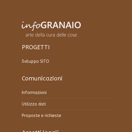
opzioni
possono
essere
scelte
nella
pagina
del
PROGETTI
prodotto
Sviluppo SITO
Comunicazioni
Informazioni
Utilizzo dati
Proposte e richieste