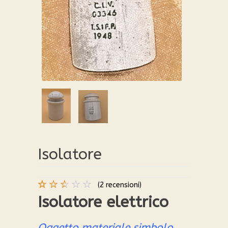
Isolatore
(
2
recensioni)
Valutato
2
Isolatore elettrico
2.50
su
5
Oggetto materiale simbolo,