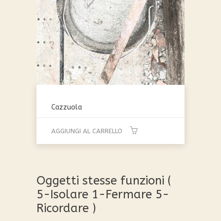
essere
scelte
nella
pagina
del
prodotto
Cazzuola
AGGIUNGI AL CARRELLO
Oggetti stesse funzioni (
5-Isolare 1-Fermare 5-
Ricordare )