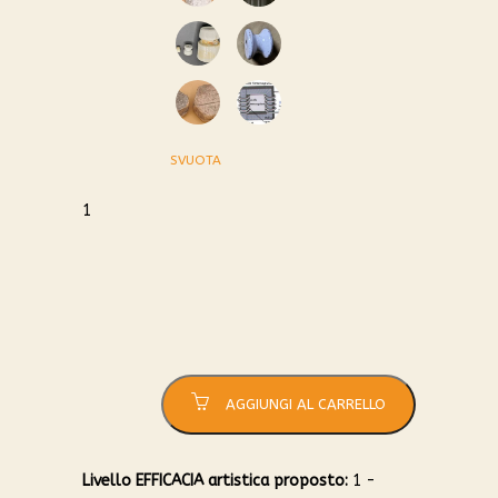
0
1
2
3
SVUOTA
4
5
1
Isolatore
quantità
AGGIUNGI AL CARRELLO
Livello EFFICACIA artistica proposto:
1 -