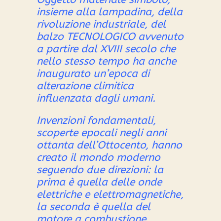
su
insieme alla lampadina, della
base
rivoluzione industriale, del
di
recensioni
balzo TECNOLOGICO avvenuto
a partire dal XVIII secolo che
nello stesso tempo ha anche
inaugurato un’epoca di
alterazione climitica
influenzata dagli umani.
Invenzioni fondamentali,
scoperte epocali negli anni
ottanta dell’Ottocento, hanno
creato il mondo moderno
seguendo due direzioni: la
prima è quella delle onde
elettriche e elettromagnetiche,
la seconda è quella del
motore a combustione.