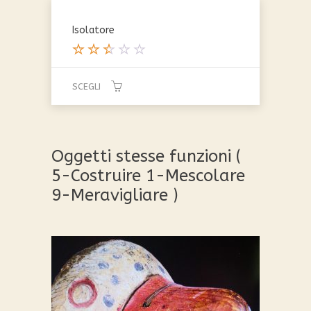
Isolatore
Valu
tato
SCEGLI
2.50
su
Questo
5
prodotto
ha
Oggetti stesse funzioni (
più
5-Costruire 1-Mescolare
varianti.
9-Meravigliare )
Le
opzioni
possono
essere
scelte
nella
pagina
del