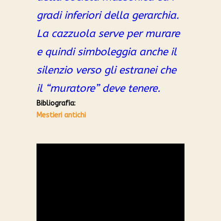
gradi inferiori della gerarchia.
La cazzuola serve per murare
e quindi simboleggia anche il
silenzio verso gli estranei che
il “muratore” deve tenere.
Bibliografia:
Mestieri antichi