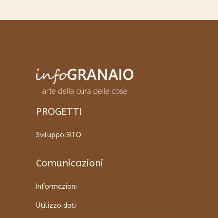
più
varianti.
Le
opzioni
possono
essere
scelte
nella
pagina
del
PROGETTI
prodotto
Sviluppo SITO
Comunicazioni
Informazioni
Utilizzo dati