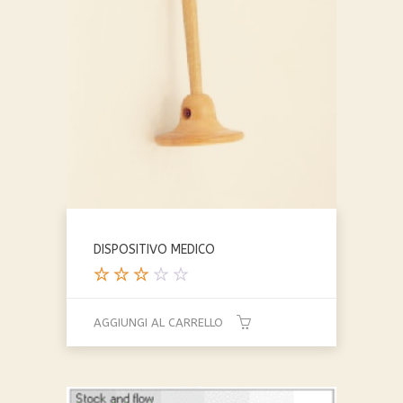
scelte
nella
pagina
del
prodotto
DISPOSITIVO MEDICO
Valut
ato
AGGIUNGI AL CARRELLO
3.00
su 5