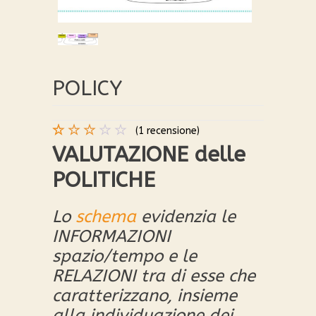
POLICY
(
1
recensione)
Valutato
1
VALUTAZIONE delle
3.00
POLITICHE
su 5
su
base
di
Lo
schema
evidenzia le
recensioni
INFORMAZIONI
spazio/tempo e le
RELAZIONI tra di esse che
caratterizzano, insieme
alla individuazione dei