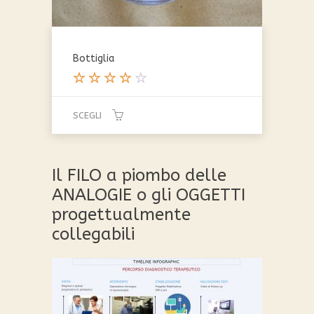
Bottiglia
Valutat
o
SCEGLI
4.00
su 5
Questo
prodotto
Il FILO a piombo delle
ha
più
ANALOGIE o gli OGGETTI
varianti.
progettualmente
Le
collegabili
opzioni
possono
essere
scelte
nella