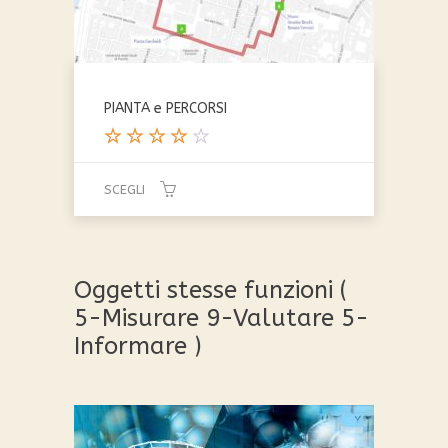
essere
scelte
nella
pagina
del
PIANTA e PERCORSI
prodotto
Valutat
o
SCEGLI
4.00
su 5
Questo
prodotto
ha
Oggetti stesse funzioni (
più
5-Misurare 9-Valutare 5-
varianti.
Informare )
Le
opzioni
possono
essere
scelte