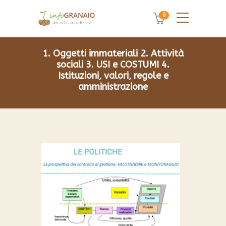
0
1. Oggetti immateriali
2. Attività
sociali
3. USI e COSTUMI
4.
Istituzioni, valori, regole e
amministrazione