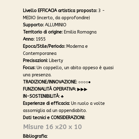
Livello EFFICACIA artistica proposto:
3 -
MEDIO (incerto, da approfondire)
Supporto:
ALLUMINIO
Territorio di origine:
Emilia Romagna
Anno:
1955
Epoca/Stile/Periodo:
Moderna e
Contemporanea
Precisazioni:
Liberty
Focus:
Un cappello, un abito appeso è quasi
una presenza.
TRADIZIONE/INNOVAZIONE:
○○○○●
FUNZIONALITÀ OPERATIVA:
▶︎▶︎▶︎
IN-SOSTENIBILITÀ:
♣︎
Esperienze di efficacia:
Un ruolo a volte
assomiglia ad un appendiabito.
Dati tecnici e CONSIDERAZIONI:
Misure 16 x20 x 10
Bibliografia: