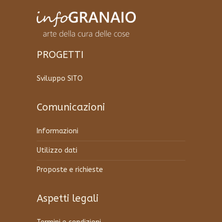
essere
scelte
nella
pagina
del
PROGETTI
prodotto
Sviluppo SITO
Comunicazioni
Informazioni
Utilizzo dati
Proposte e richieste
Aspetti legali