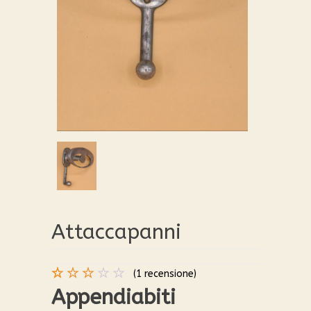
Attaccapanni
(
1
recensione)
Valutato
1
Appendiabiti
3.00