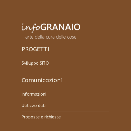
Le
opzioni
possono
essere
scelte
nella
pagina
del
PROGETTI
prodotto
Sviluppo SITO
Comunicazioni
Informazioni
Utilizzo dati
Proposte e richieste