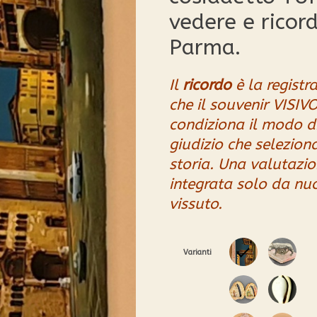
di
recensioni
vedere e ricord
Parma.
Il
ricordo
è la regist
che il souvenir VISIV
condiziona il modo di
giudizio che seleziona
storia.
Una valutazio
integrata solo da nuo
vissuto.
Varianti
0
1