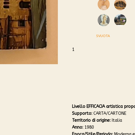
2
3
4
5
SVUOTA
6
7
1
RICORDINO
quantità
Livello EFFICACIA artistica prop
Supporto:
CARTA/CARTONE
Territorio di origine:
Italia
Anno:
1980
Epoca/Stile/Periodo:
Moderna e