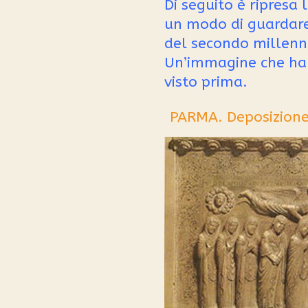
Di seguito è ripresa
un modo di guardare a
del secondo millenni
Un’immagine che ha 
visto prima.
PARMA. Deposizione