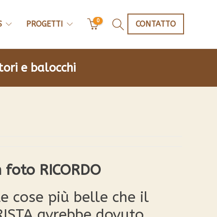
0
S
PROGETTI
CONTATTO
itori e balocchi
n foto RICORDO
e cose più belle che il
RISTA avrebbe dovuto