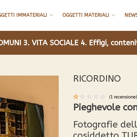
GGETTI IMMATERIALI
OGGETTI MATERIALI
NEW
COMUNI
3. VITA SOCIALE
4. Effigi, conten
RICORDINO
(
1
recensione)
Valutato
1
Pieghevole co
1.00
su
5
Fotografie dell
su
base
cosiddetto TU