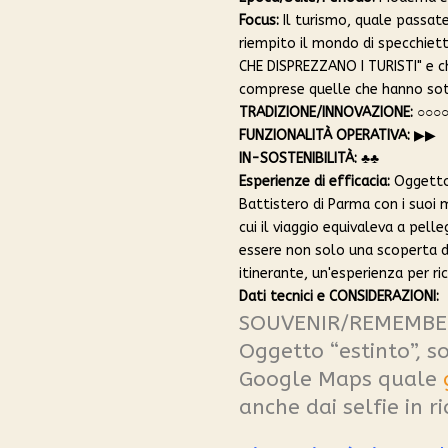
Focus:
Il turismo, quale passate
riempito il mondo di specchiett
CHE DISPREZZANO I TURISTI" e ch
comprese quelle che hanno sot
TRADIZIONE/INNOVAZIONE:
○○○
FUNZIONALITÀ OPERATIVA:
▶︎▶︎
IN-SOSTENIBILITÀ:
♣︎♣︎
Esperienze di efficacia:
Oggetto 
Battistero di Parma con i suoi m
cui il viaggio equivaleva a pelle
essere non solo una scoperta di
itinerante, un'esperienza per ric
Dati tecnici e CONSIDERAZIONI:
SOUVENIR/REMEMBER/
Oggetto “estinto”, s
Google Maps quale
anche dai selfie in r