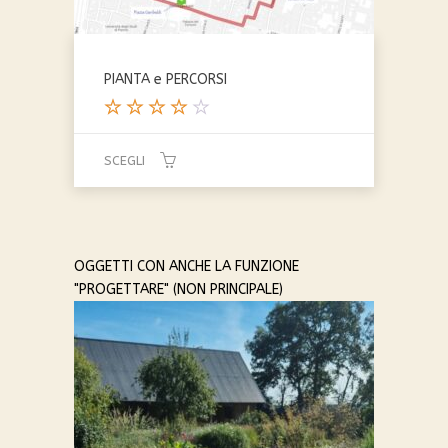
PIANTA e PERCORSI
Valutat
o
SCEGLI
4.00
su 5
Questo
prodotto
ha
più
OGGETTI CON ANCHE LA FUNZIONE
varianti.
"PROGETTARE" (NON PRINCIPALE)
Le
opzioni
possono
essere
scelte
nella