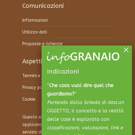
Comunicazioni
Informazioni
Utilizzo dati
Proposte e richieste
Aspetti legali
Indicazioni
Termini e condizioni
“
Che cosa vuol dire quel che
Privacy policy
guardiamo?
”
Cookie
Partendo dalla Scheda di c
iascun
OGGETTO, il concetto e la realtà
Questo sito è protetto da reCAPTCHA e si
delle cose è esplorato con
applicano la
Privacy Policy
e i
Termini di
classificazioni, valutazioni, link e
servizio
di Google.