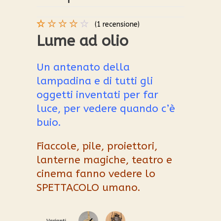
(
1
recensione)
Valutato
1
Lume ad olio
4.00
su 5
su
Un antenato della
base
lampadina e di tutti gli
di
recensioni
oggetti inventati per far
luce, per vedere quando c’è
buio.
Fiaccole, pile, proiettori,
lanterne magiche, teatro e
cinema fanno vedere lo
SPETTACOLO umano.