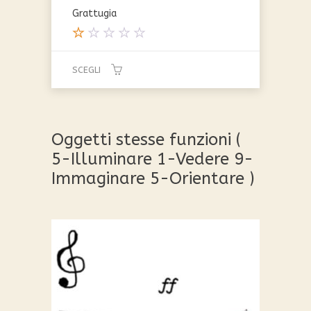
Grattugia
V
al
SCEGLI
ut
at
Questo
o
prodotto
1.
0
ha
Oggetti stesse funzioni (
0
più
s
5-Illuminare 1-Vedere 9-
varianti.
u
Immaginare 5-Orientare )
Le
5
opzioni
possono
essere
scelte
nella
pagina
del
prodotto