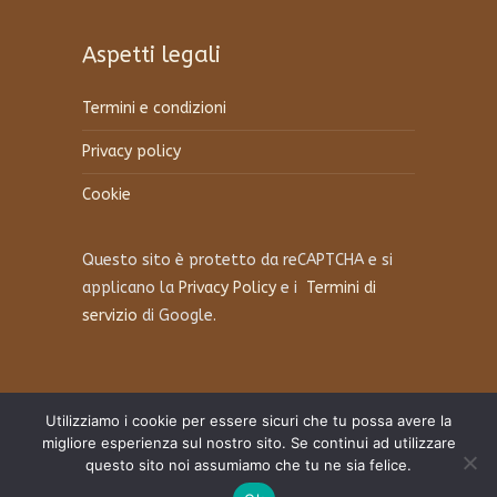
Aspetti legali
Termini e condizioni
Privacy policy
Cookie
Questo sito è protetto da reCAPTCHA e si
applicano la
Privacy Policy
e i
Termini di
servizio
di Google.
Utilizziamo i cookie per essere sicuri che tu possa avere la
migliore esperienza sul nostro sito. Se continui ad utilizzare
questo sito noi assumiamo che tu ne sia felice.
© Copyright 2024 | infoGRANAIO