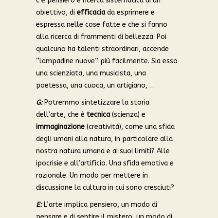
c’è pensiero e ricerca sistematica di un
obiettivo, di
efficacia
da esprimere e
espressa nelle cose fatte e che si fanno
alla ricerca di frammenti di bellezza. Poi
qualcuno ha talenti straordinari, accende
“lampadine nuove” più facilmente. Sia esso
una scienziata, una musicista, una
poetessa, una cuoca, un artigiano, …
G:
Potremmo sintetizzare la storia
dell’arte, che è
tecnica
(scienza) e
immaginazione
(creatività), come una sfida
degli umani alla natura, in particolare alla
nostra natura umana e ai suoi limiti? Alle
ipocrisie e all’artificio. Una sfida emotiva e
razionale. Un modo per mettere in
discussione la cultura in cui sono cresciuti?
E:
L’arte implica pensiero, un modo di
pensare e di sentire il mistero, un modo di